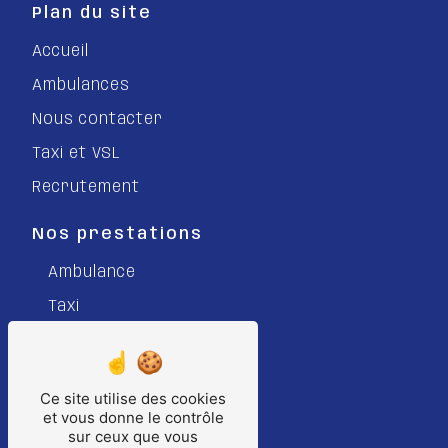
Plan du site
Accueil
Ambulances
Nous contacter
Taxi et VSL
Recrutement
Nos prestations
Ambulance
Taxi
Véhicule Sanitaire Léger
VSL
Ce site utilise des cookies
Transport sanitaire
et vous donne le contrôle
sur ceux que vous
Taxi Conventionné