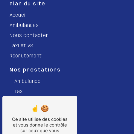
Plan du site
Accueil
Ambulances
Nous contacter
Taxi et VSL
Recrutement
Nos prestations
Ambulance
Taxi
Véhicule Sanitaire Léger
VSL
Ce site utilise des cookies
Transport sanitaire
et vous donne le contrôle
sur ceux que vous
Taxi Conventionné