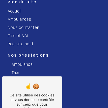
Plan du site
Accueil
Ambulances
Nous contacter
Taxi et VSL
Recrutement
Nos prestations
Ambulance
Taxi
Véhicule Sanitaire Léger
VSL
Ce site utilise des cookies
Transport sanitaire
et vous donne le contrôle
sur ceux que vous
Taxi Conventionné